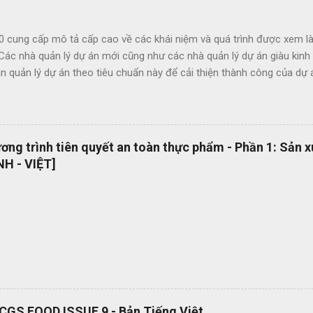
0 cung cấp mô tả cấp cao về các khái niệm và quá trình được xem là
 Các nhà quản lý dự án mới cũng như các nhà quản lý dự án giàu kin
 quản lý dự án theo tiêu chuẩn này để cải thiện thành công của dự 
c lợi ích của ISO 21500 bao gồm: Khuyến khích chuyển giao kiến ​​th
hức nhằm nâng cao chất lượng dự án Tạo thuận lợi cho quá trình đấu
ụng thuật ngữ quản lý dự án một cách nhất quán Cho phép sự linh ho
 năng làm việc trong các dự án quốc tế Cung cấp các nguyên tắc và 
ng trình tiên quyết an toàn thực phẩm - Phần 1: Sản 
 phổ quát OEMS Chuyển đổi số quy trình thật đơn giản. Hiện tại bộ 
H - VIỆT]
 hành dạng bản in? OEMS là một công cụ tuyệt vời giúp bạn chuyển đ
cách đơn giản và nhanh chóng, giúp bạn cắt giảm nhiều loại lãng phí l
RCGS FOOD ISSUE 9 - Bản Tiếng Việt