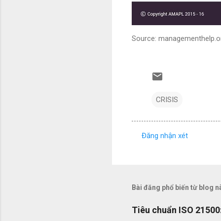
Source: managementhelp.o
CRISIS
Đăng nhận xét
N
h
ậ
n
Bài đăng phổ biến từ blog n
x
Tiêu chuẩn ISO 21500:
é