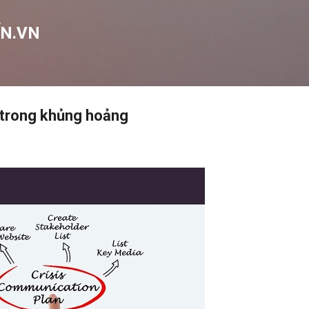
Chuyển đến nội dung chính
N.VN
n trong khủng hoảng