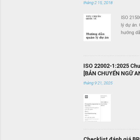
tháng 2 15, 2018
t
ISO 2150
lý dự án.
hướng dẫn
doanh. Cá
các tổ c
việc sử d
án và khả
ISO 22002-1:2025 Chươ
mang tính
[BẢN CHUYỂN NGỮ AN
được vận
tháng 9 21, 2025
mình một 
Checklist đánh giá B