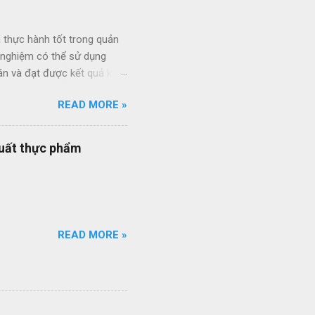
 thực hành tốt trong quản
h nghiệm có thể sử dụng
án và đạt được kết quả kinh
ức giữa các dự án và giữa
READ MORE »
 thầu hiệu quả thông qua
ạt của nhân viên quản lý dự
quy trình quản lý dự án
xuất thực phẩm
quy trình ISO của bạn đang
ổi số bộ quy trình của
iên q...
READ MORE »