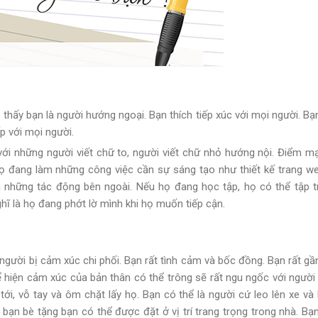
 thấy bạn là người hướng ngoại. Bạn thích tiếp xúc với mọi người. Bạ
ếp với mọi người.
với những người viết chữ to, người viết chữ nhỏ hướng nội. Điểm m
ọ đang làm những công việc cần sự sáng tạo như thiết kế trang we
a những tác động bên ngoài. Nếu họ đang học tập, họ có thể tập 
hĩ là họ đang phớt lờ mình khi họ muốn tiếp cận.
 người bị cảm xúc chi phối. Bạn rất tình cảm và bốc đồng. Bạn rất gần
 hiện cảm xúc của bản thân có thể trông sẽ rất ngu ngốc với người 
tới, vỗ tay và ôm chặt lấy họ. Bạn có thể là người cứ leo lên xe và
ạn bè tặng bạn có thể được đặt ở vị trí trang trọng trong nhà. Bạn