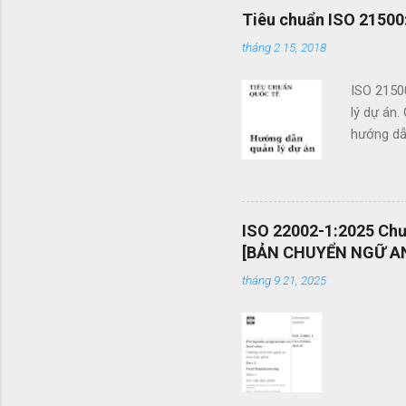
x
Tiêu chuẩn ISO 21500:
é
tháng 2 15, 2018
t
ISO 2150
lý dự án.
hướng dẫn
doanh. Cá
các tổ c
việc sử d
án và khả
ISO 22002-1:2025 Chươ
mang tính
[BẢN CHUYỂN NGỮ AN
được vận
tháng 9 21, 2025
mình một 