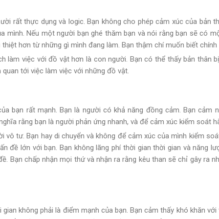
gười rất thực dụng và logic. Bạn không cho phép cảm xúc của bản th
ủa mình. Nếu một người bạn ghé thăm bạn và nói rằng bạn sẽ có mộ
 thiệt hơn từ những gì mình đang làm. Bạn thậm chí muốn biết chính 
ích làm việc với đồ vật hơn là con người. Bạn có thể thấy bản thân bị
 quan tới việc làm việc với những đồ vật.
ủa bạn rất mạnh. Bạn là người có khả năng đồng cảm. Bạn cảm n
nghĩa rằng bạn là người phản ứng nhanh, và để cảm xúc kiểm soát h
ời vô tư. Bạn hay di chuyển và không để cảm xúc của mình kiểm soát
ấn đề lớn với bạn. Bạn không lãng phí thời gian thời gian và năng l
n đề. Bạn chấp nhận mọi thứ và nhận ra rằng kêu than sẽ chỉ gây ra
i gian không phải là điểm mạnh của bạn. Bạn cảm thấy khó khăn với v