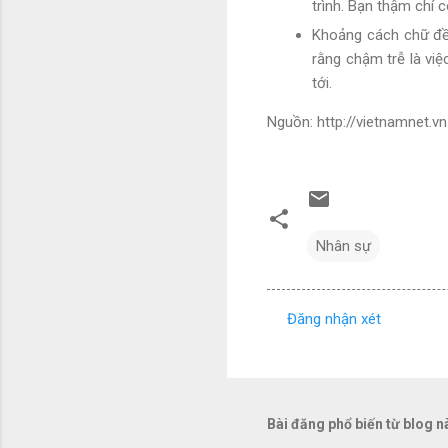
trình. Bạn thậm chí 
Khoảng cách chữ đều
rằng chậm trễ là vi
tới.
Nguồn: http://vietnamnet.vn
Nhân sự
Đăng nhận xét
N
h
ậ
n
Bài đăng phổ biến từ blog n