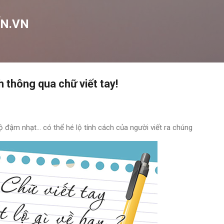
Chuyển đến nội dung chính
N.VN
h thông qua chữ viết tay!
ộ đậm nhạt... có thể hé lộ tính cách của người viết ra chúng