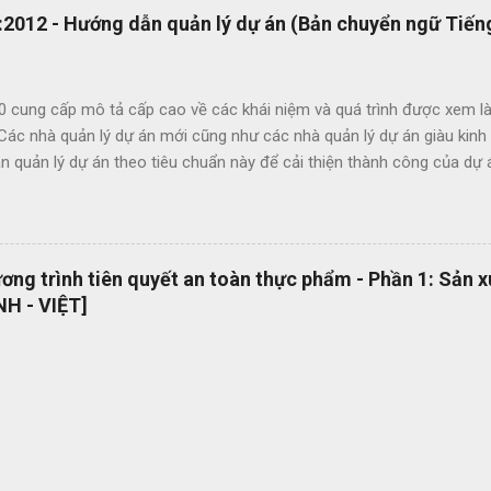
2012 - Hướng dẫn quản lý dự án (Bản chuyển ngữ Tiếng
0 cung cấp mô tả cấp cao về các khái niệm và quá trình được xem là
 Các nhà quản lý dự án mới cũng như các nhà quản lý dự án giàu kin
 quản lý dự án theo tiêu chuẩn này để cải thiện thành công của dự 
c lợi ích của ISO 21500 bao gồm: Khuyến khích chuyển giao kiến ​​th
hức nhằm nâng cao chất lượng dự án Tạo thuận lợi cho quá trình đấu
ụng thuật ngữ quản lý dự án một cách nhất quán Cho phép sự linh ho
 năng làm việc trong các dự án quốc tế Cung cấp các nguyên tắc và 
ng trình tiên quyết an toàn thực phẩm - Phần 1: Sản 
 phổ quát OEMS Chuyển đổi số quy trình thật đơn giản. Hiện tại bộ 
H - VIỆT]
 hành dạng bản in? OEMS là một công cụ tuyệt vời giúp bạn chuyển đ
cách đơn giản và nhanh chóng, giúp bạn cắt giảm nhiều loại lãng phí l