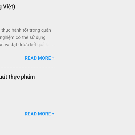
 Việt)
 thực hành tốt trong quản
h nghiệm có thể sử dụng
án và đạt được kết quả kinh
ức giữa các dự án và giữa
READ MORE »
 thầu hiệu quả thông qua
ạt của nhân viên quản lý dự
quy trình quản lý dự án
xuất thực phẩm
quy trình ISO của bạn đang
ổi số bộ quy trình của
iên q...
READ MORE »