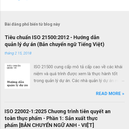
N
h
ậ
Bài đăng phổ biến từ blog này
n
x
Tiêu chuẩn ISO 21500:2012 - Hướng dẫn
quản lý dự án (Bản chuyển ngữ Tiếng Việt)
é
t
tháng 2 15, 2018
ISO 21500 cung cấp mô tả cấp cao về các khái
niệm và quá trình được xem là thực hành tốt
trong quản lý dự án. Các nhà quản lý dự án mới
cũng như các nhà quản lý dự án giàu kinh
READ MORE »
nghiệm có thể sử dụng hướng dẫn quản lý dự
án theo tiêu chuẩn này để cải thiện thành công
của dự án và đạt được kết quả kinh doanh. Các
ISO 22002-1:2025 Chương trình tiên quyết an
lợi ích của ISO 21500 bao gồm: Khuyến khích
toàn thực phẩm - Phần 1: Sản xuất thực
chuyển giao kiến ​​thức giữa các dự án và giữa
phẩm [BẢN CHUYỂN NGỮ ANH - VIỆT]
các tổ chức nhằm nâng cao chất lượng dự án