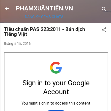
Chuyển đến nội dung chính
PHẠMXUÂNTIẾN.VN
ĐĂNG KÝ OEMS CHATAI
Tiêu chuẩn PAS 223:2011 - Bản dịch
Tiếng Việt
tháng 5 15, 2016