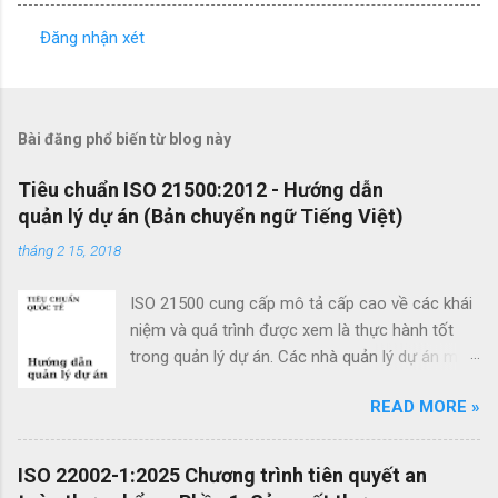
Đăng nhận xét
N
h
ậ
Bài đăng phổ biến từ blog này
n
x
Tiêu chuẩn ISO 21500:2012 - Hướng dẫn
quản lý dự án (Bản chuyển ngữ Tiếng Việt)
é
t
tháng 2 15, 2018
ISO 21500 cung cấp mô tả cấp cao về các khái
niệm và quá trình được xem là thực hành tốt
trong quản lý dự án. Các nhà quản lý dự án mới
cũng như các nhà quản lý dự án giàu kinh
READ MORE »
nghiệm có thể sử dụng hướng dẫn quản lý dự
án theo tiêu chuẩn này để cải thiện thành công
của dự án và đạt được kết quả kinh doanh. Các
ISO 22002-1:2025 Chương trình tiên quyết an
lợi ích của ISO 21500 bao gồm: Khuyến khích