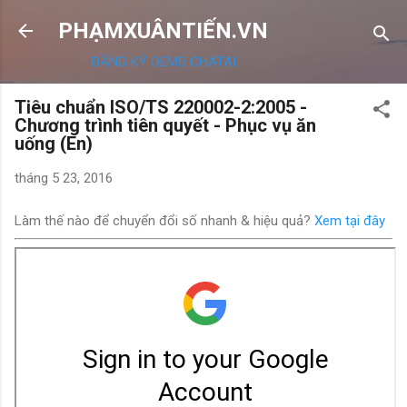
Chuyển đến nội dung chính
PHẠMXUÂNTIẾN.VN
ĐĂNG KÝ OEMS CHATAI
Tiêu chuẩn ISO/TS 220002-2:2005 -
Chương trình tiên quyết - Phục vụ ăn
uống (En)
tháng 5 23, 2016
Làm thế nào để chuyển đổi số nhanh & hiệu quả?
Xem tại đây