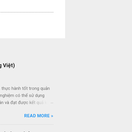
 Việt)
 thực hành tốt trong quản
h nghiệm có thể sử dụng
án và đạt được kết quả kinh
ức giữa các dự án và giữa
READ MORE »
 thầu hiệu quả thông qua
ạt của nhân viên quản lý dự
quy trình quản lý dự án