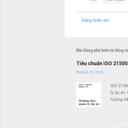
Đăng nhận xét
N
h
ậ
n
Bài đăng phổ biến từ blog n
x
Tiêu chuẩn ISO 21500:
é
tháng 2 15, 2018
t
ISO 2150
lý dự án.
hướng dẫn
doanh. Cá
các tổ c
việc sử d
án và khả