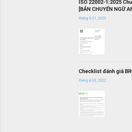
ISO 22002-1:2025 Chươ
mang tính
[BẢN CHUYỂN NGỮ AN
được vận
tháng 9 21, 2025
mình một 
Checklist đánh giá B
tháng 8 05, 2022