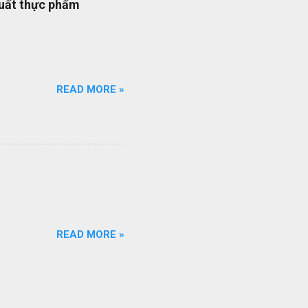
xuất thực phẩm
quy trình ISO của bạn đang
ổi số bộ quy trình của
iên q...
READ MORE »
READ MORE »