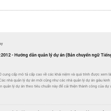
ày
2012 - Hướng dẫn quản lý dự án (Bản chuyển ngữ Tiếng
0 cung cấp mô tả cấp cao về các khái niệm và quá trình được xem là
 Các nhà quản lý dự án mới cũng như các nhà quản lý dự án giàu kin
 quản lý dự án theo tiêu chuẩn này để cải thiện thành công của dự 
c lợi ích của ISO 21500 bao gồm: Khuyến khích chuyển giao kiến ​​th
hức nhằm nâng cao chất lượng dự án Tạo thuận lợi cho quá trình đấu
ụng thuật ngữ quản lý dự án một cách nhất quán Cho phép sự linh ho
 năng làm việc trong các dự án quốc tế Cung cấp các nguyên tắc và 