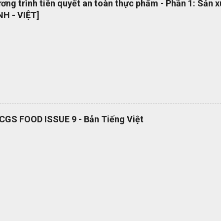
ng trình tiên quyết an toàn thực phẩm - Phần 1: Sản 
 phổ quát OEMS Chuyển đổi số quy trình thật đơn giản. Hiện tại bộ 
H - VIỆT]
 hành dạng bản in? OEMS là một công cụ tuyệt vời giúp bạn chuyển đ
cách đơn giản và nhanh chóng, giúp bạn cắt giảm nhiều loại lãng phí l
RCGS FOOD ISSUE 9 - Bản Tiếng Việt