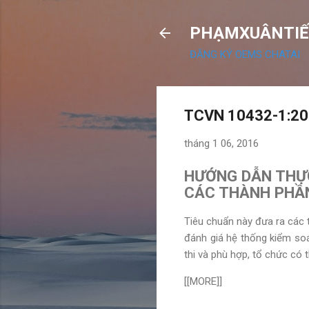
PHẠMXUÂNTIẾ
ĐĂNG KÝ OEMS CHATAI
TCVN 10432-1:20
tháng 1 06, 2016
HƯỚNG DẪN THỰC
CÁC THÀNH PHẦ
Tiêu chuẩn này đưa ra các 
đánh giá hệ thống kiểm soá
thi và phù hợp, tổ chức có
[[MORE]]