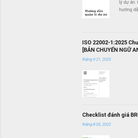
lý dự án.
hướng dẫn
doanh. Cá
các tổ c
việc sử d
án và khả
ISO 22002-1:2025 Chươ
mang tính
[BẢN CHUYỂN NGỮ AN
được vận
tháng 9 21, 2025
mình một 
Checklist đánh giá B
tháng 8 05, 2022