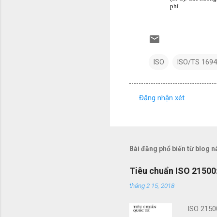
ISO
ISO/TS 169
Đăng nhận xét
N
h
ậ
n
Bài đăng phổ biến từ blog n
x
Tiêu chuẩn ISO 21500:
é
tháng 2 15, 2018
t
ISO 2150