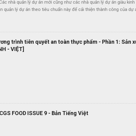
 Các nhà quản lý dự án mới cũng như các nhà quản lý dự án giàu kin
 quản lý dự án theo tiêu chuẩn này để cải thiện thành công của dự 
c lợi ích của ISO 21500 bao gồm: Khuyến khích chuyển giao kiến ​​th
hức nhằm nâng cao chất lượng dự án Tạo thuận lợi cho quá trình đấu
ụng thuật ngữ quản lý dự án một cách nhất quán Cho phép sự linh ho
 năng làm việc trong các dự án quốc tế Cung cấp các nguyên tắc và 
ng trình tiên quyết an toàn thực phẩm - Phần 1: Sản 
 phổ quát OEMS Chuyển đổi số quy trình thật đơn giản. Hiện tại bộ 
H - VIỆT]
 hành dạng bản in? OEMS là một công cụ tuyệt vời giúp bạn chuyển đ
cách đơn giản và nhanh chóng, giúp bạn cắt giảm nhiều loại lãng phí l
RCGS FOOD ISSUE 9 - Bản Tiếng Việt