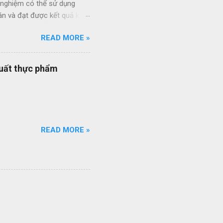
h nghiệm có thể sử dụng
án và đạt được kết quả kinh
ức giữa các dự án và giữa
READ MORE »
 thầu hiệu quả thông qua
ạt của nhân viên quản lý dự
quy trình quản lý dự án
xuất thực phẩm
quy trình ISO của bạn đang
ổi số bộ quy trình của
iên q...
READ MORE »