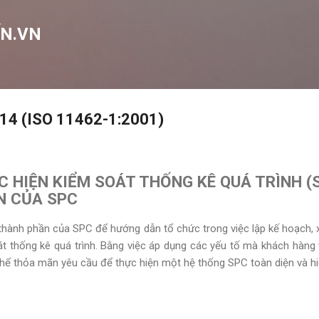
Chuyển đến nội dung chính
N.VN
14 (ISO 11462-1:2001)
 HIỆN KIỂM SOÁT THỐNG KÊ QUÁ TRÌNH (SP
N CỦA SPC
thành phần của SPC để hướng dẫn tổ chức trong việc lập kế hoạch, 
t thống kê quá trình. Bằng việc áp dụng các yếu tố mà khách hàng
 thể thỏa mãn yêu cầu để thực hiện một hệ thống SPC toàn diện và h