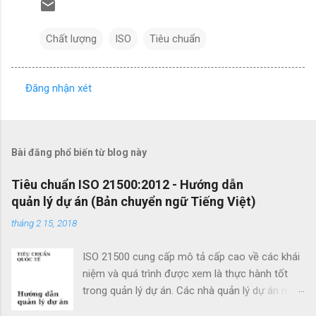
Chất lượng
ISO
Tiêu chuẩn
Đăng nhận xét
N
h
ậ
Bài đăng phổ biến từ blog này
n
x
Tiêu chuẩn ISO 21500:2012 - Hướng dẫn
quản lý dự án (Bản chuyển ngữ Tiếng Việt)
é
t
tháng 2 15, 2018
ISO 21500 cung cấp mô tả cấp cao về các khái
niệm và quá trình được xem là thực hành tốt
trong quản lý dự án. Các nhà quản lý dự án mới
cũng như các nhà quản lý dự án giàu kinh