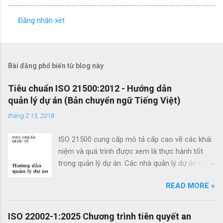
Đăng nhận xét
N
h
ậ
Bài đăng phổ biến từ blog này
n
x
Tiêu chuẩn ISO 21500:2012 - Hướng dẫn
quản lý dự án (Bản chuyển ngữ Tiếng Việt)
é
t
tháng 2 15, 2018
ISO 21500 cung cấp mô tả cấp cao về các khái
niệm và quá trình được xem là thực hành tốt
trong quản lý dự án. Các nhà quản lý dự án mới
cũng như các nhà quản lý dự án giàu kinh
READ MORE »
nghiệm có thể sử dụng hướng dẫn quản lý dự
án theo tiêu chuẩn này để cải thiện thành công
của dự án và đạt được kết quả kinh doanh. Các
ISO 22002-1:2025 Chương trình tiên quyết an
lợi ích của ISO 21500 bao gồm: Khuyến khích