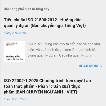
ậ
Bài đăng phổ biến từ blog này
n
x
Tiêu chuẩn ISO 21500:2012 - Hướng dẫn
quản lý dự án (Bản chuyển ngữ Tiếng Việt)
é
t
tháng 2 15, 2018
ISO 21500 cung cấp mô tả cấp cao về các khái
niệm và quá trình được xem là thực hành tốt
trong quản lý dự án. Các nhà quản lý dự án mới
cũng như các nhà quản lý dự án giàu kinh
READ MORE »
nghiệm có thể sử dụng hướng dẫn quản lý dự
án theo tiêu chuẩn này để cải thiện thành công
của dự án và đạt được kết quả kinh doanh. Các
ISO 22002-1:2025 Chương trình tiên quyết an
lợi ích của ISO 21500 bao gồm: Khuyến khích
toàn thực phẩm - Phần 1: Sản xuất thực
chuyển giao kiến ​​thức giữa các dự án và giữa
phẩm [BẢN CHUYỂN NGỮ ANH - VIỆT]
các tổ chức nhằm nâng cao chất lượng dự án
tháng 9 21, 2025
Tạo thuận lợi cho quá trình đấu thầu hiệu quả