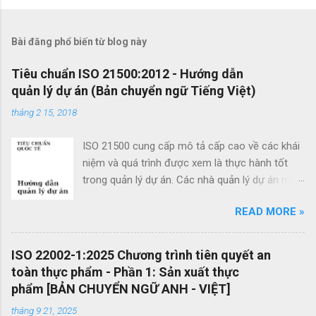
h
ậ
Bài đăng phổ biến từ blog này
n
x
Tiêu chuẩn ISO 21500:2012 - Hướng dẫn
quản lý dự án (Bản chuyển ngữ Tiếng Việt)
é
t
tháng 2 15, 2018
ISO 21500 cung cấp mô tả cấp cao về các khái
niệm và quá trình được xem là thực hành tốt
trong quản lý dự án. Các nhà quản lý dự án mới
cũng như các nhà quản lý dự án giàu kinh
READ MORE »
nghiệm có thể sử dụng hướng dẫn quản lý dự
án theo tiêu chuẩn này để cải thiện thành công
của dự án và đạt được kết quả kinh doanh. Các
ISO 22002-1:2025 Chương trình tiên quyết an
lợi ích của ISO 21500 bao gồm: Khuyến khích
toàn thực phẩm - Phần 1: Sản xuất thực
chuyển giao kiến ​​thức giữa các dự án và giữa
phẩm [BẢN CHUYỂN NGỮ ANH - VIỆT]
các tổ chức nhằm nâng cao chất lượng dự án
tháng 9 21, 2025
Tạo thuận lợi cho quá trình đấu thầu hiệu quả