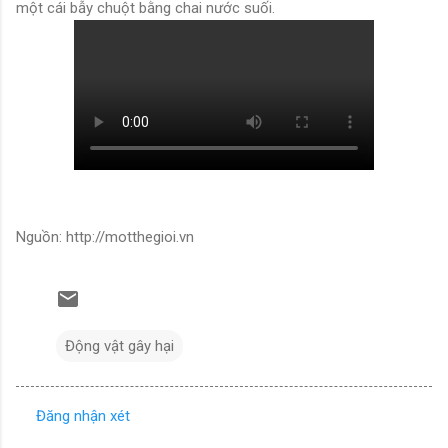
một cái bẫy chuột bằng chai nước suối.
Nguồn: http://motthegioi.vn
Động vật gây hại
Đăng nhận xét
N