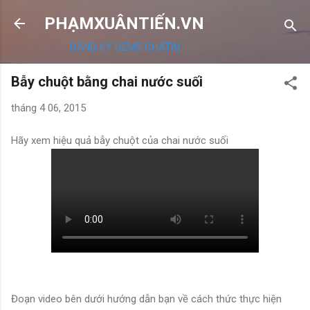
Chuyển đến nội dung chính
PHẠMXUÂNTIẾN.VN
ĐĂNG KÝ OEMS CHATAI
Bẫy chuột bằng chai nước suối
tháng 4 06, 2015
Hãy xem hiệu quả bẫy chuột của chai nước suối
Đoạn video bên dưới hướng dẫn bạn về cách thức thực hiện