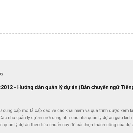
ày
2012 - Hướng dẫn quản lý dự án (Bản chuyển ngữ Tiếng
0 cung cấp mô tả cấp cao về các khái niệm và quá trình được xem là
 Các nhà quản lý dự án mới cũng như các nhà quản lý dự án giàu kin
 quản lý dự án theo tiêu chuẩn này để cải thiện thành công của dự 
c lợi ích của ISO 21500 bao gồm: Khuyến khích chuyển giao kiến ​​th