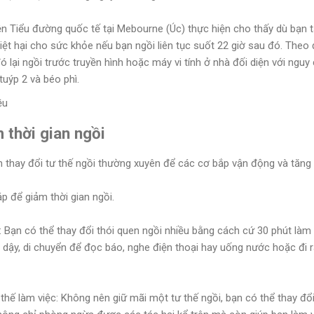
n Tiểu đường quốc tế tại Mebourne (Úc) thực hiện cho thấy dù bạn t
ệt hại cho sức khỏe nếu bạn ngồi liên tục suốt 22 giờ sau đó. Theo 
 đó lại ngồi trước truyền hình hoặc máy vi tính ở nhà đối diện với ng
uýp 2 và béo phì.
 thời gian ngồi
 thay đổi tư thế ngồi thường xuyên để các cơ bắp vận động và tăng l
p để giảm thời gian ngồi.
: Bạn có thể thay đổi thói quen ngồi nhiều bằng cách cứ 30 phút làm 
dậy, di chuyển để đọc báo, nghe điện thoại hay uống nước hoặc đi ra
thế làm việc: Không nên giữ mãi một tư thế ngồi, bạn có thể thay đổi 