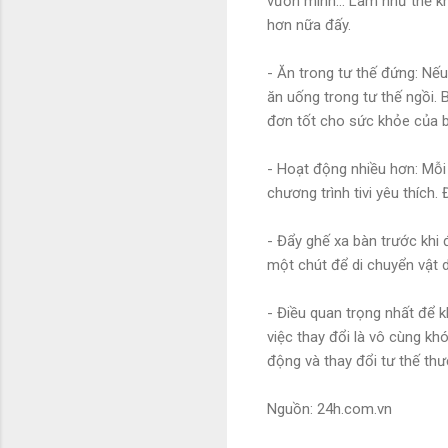
vươn mình… Làm như thế khô
hơn nữa đấy.
- Ăn trong tư thế đứng: Nếu
ăn uống trong tư thế ngồi. 
đơn tốt cho sức khỏe của 
- Hoạt động nhiều hơn: Mỗi
chương trình tivi yêu thích
- Đẩy ghế xa bàn trước khi 
một chút để di chuyển vật d
- Điều quan trọng nhất để k
việc thay đổi là vô cùng kh
động và thay đổi tư thế th
Nguồn: 24h.com.vn