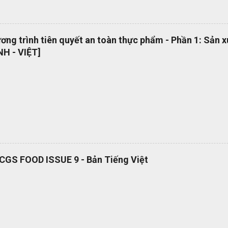
hức nhằm nâng cao chất lượng dự án Tạo thuận lợi cho quá trình đấu
ụng thuật ngữ quản lý dự án một cách nhất quán Cho phép sự linh ho
 năng làm việc trong các dự án quốc tế Cung cấp các nguyên tắc và 
ng trình tiên quyết an toàn thực phẩm - Phần 1: Sản 
 phổ quát OEMS Chuyển đổi số quy trình thật đơn giản. Hiện tại bộ 
H - VIỆT]
 hành dạng bản in? OEMS là một công cụ tuyệt vời giúp bạn chuyển đ
cách đơn giản và nhanh chóng, giúp bạn cắt giảm nhiều loại lãng phí l
RCGS FOOD ISSUE 9 - Bản Tiếng Việt