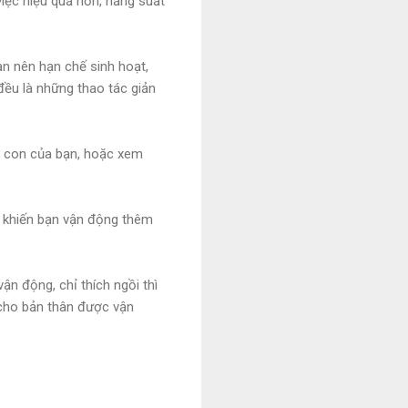
iệc hiệu quả hơn, năng suất
ạn nên hạn chế sinh hoạt,
đều là những thao tác giản
i con của bạn, hoặc xem
và khiến bạn vận động thêm
ận động, chỉ thích ngồi thì
 cho bản thân được vận