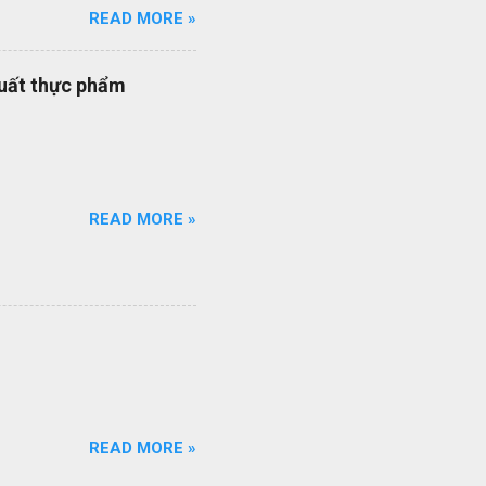
READ MORE »
 thầu hiệu quả thông qua
ạt của nhân viên quản lý dự
quy trình quản lý dự án
xuất thực phẩm
quy trình ISO của bạn đang
ổi số bộ quy trình của
iên q...
READ MORE »
READ MORE »