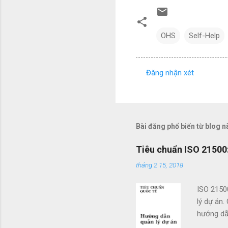
OHS
Self-Help
Đăng nhận xét
N
h
ậ
n
Bài đăng phổ biến từ blog n
x
Tiêu chuẩn ISO 21500:
é
tháng 2 15, 2018
t
ISO 2150
lý dự án.
hướng dẫn
doanh. Cá