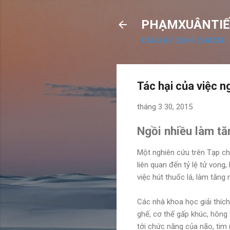
PHẠMXUÂNTIẾ
ĐĂNG KÝ OEMS CHATAI
Tác hại của việc ng
tháng 3 30, 2015
Ngồi nhiều làm t
Một nghiên cứu trên Tạp chí
liên quan đến tỷ lệ tử von
việc hút thuốc lá, làm tăng 
Các nhà khoa học giải thích
ghế, cơ thể gấp khúc, hông
tới chức năng của não, ti