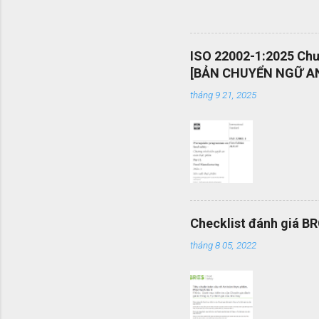
các tổ c
việc sử d
án và khả
ISO 22002-1:2025 Chươ
mang tính
[BẢN CHUYỂN NGỮ AN
được vận
tháng 9 21, 2025
mình một 
Checklist đánh giá B
tháng 8 05, 2022