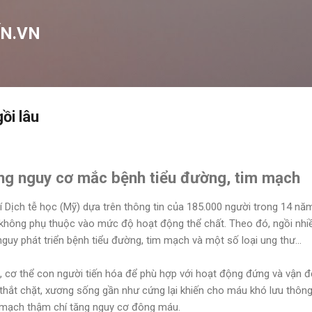
Chuyển đến nội dung chính
N.VN
ồi lâu
ăng nguy cơ mắc bệnh tiểu đường, tim mạch
 Dịch tễ học (Mỹ) dựa trên thông tin của 185.000 người trong 14 năm
g, không phụ thuộc vào mức độ hoạt động thể chất. Theo đó, ngồi nhi
nguy phát triển bệnh tiểu đường, tim mạch và một số loại ung thư...
, cơ thể con người tiến hóa để phù hợp với hoạt động đứng và vận độ
 thắt chặt, xương sống gần như cứng lại khiến cho máu khó lưu thôn
m mạch thậm chí tăng nguy cơ đông máu.