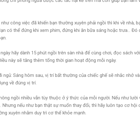
ng chỉ phòng ngừa được các tác hại kể trên mà còn giúp bạn làm v
 như công việc đã khiến bạn thường xuyên phải ngồi thì khi về nhà, b
Bạn có thể đứng khi xem phim, đứng khi ăn bữa sáng hoặc trưa... Đó 
bạn.
 ngày hãy dành 15 phút ngồi trên sàn nhà để cùng chơi, đọc sách vớ
. Điều này sẽ tăng thêm tổng thời gian hoạt động mỗi ngày.
đi ngủ: Sáng hôm sau, vị trí bất thường của chiếc ghế sẽ nhắc nhở 
ụng về đúng vị trí.
hông ngồi nhiều vẫn tùy thuộc ở ý thức của mỗi người. Nếu như lười v
ó. Nhưng nếu như bạn thật sự muốn thay đổi, thì hãy luôn tạo cơ hội
ường xuyên nhằm duy trì cơ thể khỏe mạnh.