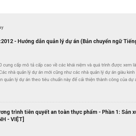
ày
2012 - Hướng dẫn quản lý dự án (Bản chuyển ngữ Tiếng
0 cung cấp mô tả cấp cao về các khái niệm và quá trình được xem là
 Các nhà quản lý dự án mới cũng như các nhà quản lý dự án giàu kin
 quản lý dự án theo tiêu chuẩn này để cải thiện thành công của dự 
c lợi ích của ISO 21500 bao gồm: Khuyến khích chuyển giao kiến ​​th
hức nhằm nâng cao chất lượng dự án Tạo thuận lợi cho quá trình đấu
ụng thuật ngữ quản lý dự án một cách nhất quán Cho phép sự linh ho
 năng làm việc trong các dự án quốc tế Cung cấp các nguyên tắc và 
ng trình tiên quyết an toàn thực phẩm - Phần 1: Sản 
 phổ quát OEMS Chuyển đổi số quy trình thật đơn giản. Hiện tại bộ 
H - VIỆT]
 hành dạng bản in? OEMS là một công cụ tuyệt vời giúp bạn chuyển đ
cách đơn giản và nhanh chóng, giúp bạn cắt giảm nhiều loại lãng phí l