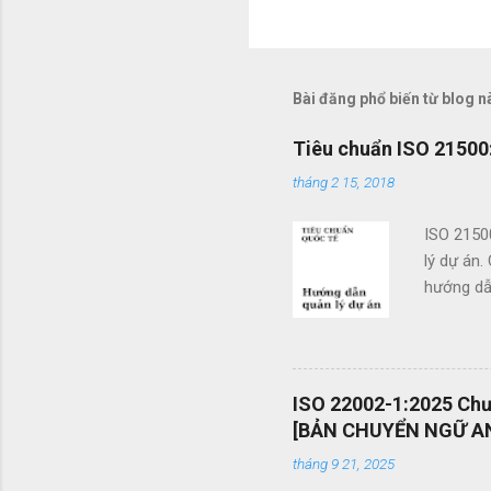
N
h
ậ
n
Bài đăng phổ biến từ blog n
x
Tiêu chuẩn ISO 21500:
é
tháng 2 15, 2018
t
ISO 2150
lý dự án.
hướng dẫn
doanh. Cá
các tổ c
việc sử d
án và khả
ISO 22002-1:2025 Chươ
mang tính
[BẢN CHUYỂN NGỮ AN
được vận
tháng 9 21, 2025
mình một 