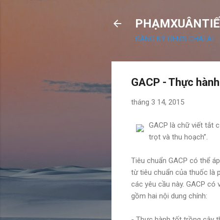
PHẠMXUÂNTIẾ
ĐĂNG KÝ OEMS CHATAI
GACP - Thực hành 
tháng 3 14, 2015
GACP là chữ viết tắt c
trọt và thu hoạch”.
Tiêu chuẩn GACP có thể áp 
từ tiêu chuẩn của thuốc là 
các yêu cầu này. GACP có va
gồm hai nội dung chính:
- Thực hành tốt trồng cây 