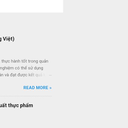
 Việt)
 thực hành tốt trong quản
h nghiệm có thể sử dụng
án và đạt được kết quả kinh
ức giữa các dự án và giữa
READ MORE »
 thầu hiệu quả thông qua
ạt của nhân viên quản lý dự
quy trình quản lý dự án
xuất thực phẩm
quy trình ISO của bạn đang
ổi số bộ quy trình của
iên q...