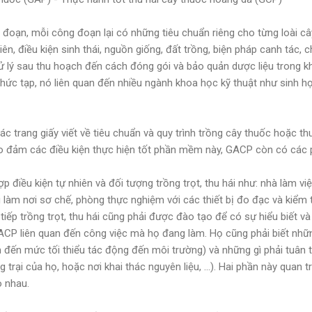
 đoạn, mỗi công đoạn lại có những tiêu chuẩn riêng cho từng loài câ
ên, điều kiện sinh thái, nguồn giống, đất trồng, biện pháp canh tác,
xử lý sau thu hoạch đến cách đóng gói và bảo quản dược liệu trong k
hức tạp, nó liên quan đến nhiều ngành khoa học kỹ thuật như sinh h
 trang giấy viết về tiêu chuẩn và quy trình trồng cây thuốc hoặc th
o đảm các điều kiện thực hiện tốt phần mềm này, GACP còn có các
p điều kiện tự nhiên và đối tượng trồng trọt, thu hái như: nhà làm việ
 làm nơi sơ chế, phòng thực nghiệm với các thiết bị đo đạc và kiểm 
tiếp trồng trọt, thu hái cũng phải được đào tạo để có sự hiểu biết v
ACP liên quan đến công việc mà họ đang làm. Họ cũng phải biết những
đến mức tối thiểu tác động đến môi trường) và những gì phải tuân t
 trại của họ, hoặc nơi khai thác nguyên liệu, …). Hai phần này quan 
o nhau.