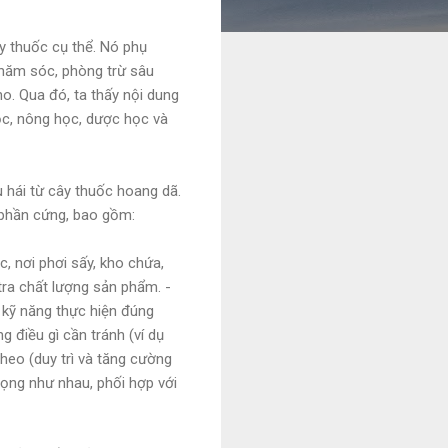
y thuốc cụ thể. Nó phụ
 chăm sóc, phòng trừ sâu
ho. Qua đó, ta thấy nội dung
ọc, nông học, dược học và
u hái từ cây thuốc hoang dã.
 phần cứng, bao gồm:
c, nơi phơi sấy, kho chứa,
tra chất lượng sản phẩm. -
à kỹ năng thực hiện đúng
 điều gì cần tránh (ví dụ
heo (duy trì và tăng cường
trọng như nhau, phối hợp với