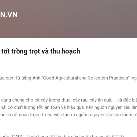
Chuyển đến nội dung chính
N.VN
tốt trồng trọt và thu hoạch
ủa cụm từ tiếng Anh “Good Agricultural and Collection Practices”, ng
dụng chung cho cả cây lương thực, cây rau, cây ăn quả, … và đặc biệ
phải có chất lượng tốt, an toàn và hiệu quả, nên nguồn nguyên liệu l
i trò rất quan trọng trong việc tạo ra nguồn nguyên liệu làm thuốc 
thuốc (GAP) - Thực hành tốt thu hái cây thuốc hoang dã (GCP)