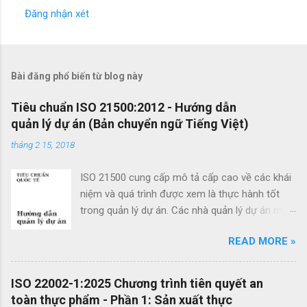
Đăng nhận xét
N
h
ậ
Bài đăng phổ biến từ blog này
n
x
Tiêu chuẩn ISO 21500:2012 - Hướng dẫn
quản lý dự án (Bản chuyển ngữ Tiếng Việt)
é
t
tháng 2 15, 2018
ISO 21500 cung cấp mô tả cấp cao về các khái
niệm và quá trình được xem là thực hành tốt
trong quản lý dự án. Các nhà quản lý dự án mới
cũng như các nhà quản lý dự án giàu kinh
READ MORE »
nghiệm có thể sử dụng hướng dẫn quản lý dự
án theo tiêu chuẩn này để cải thiện thành công
của dự án và đạt được kết quả kinh doanh. Các
ISO 22002-1:2025 Chương trình tiên quyết an
lợi ích của ISO 21500 bao gồm: Khuyến khích
toàn thực phẩm - Phần 1: Sản xuất thực