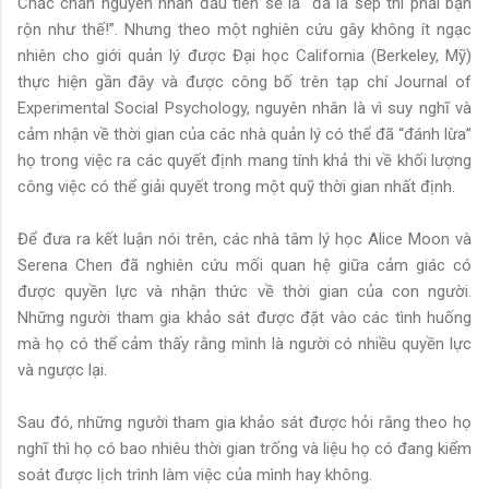
Chắc chắn nguyên nhân đầu tiên sẽ là “đã là sếp thì phải bận
rộn như thế!”. Nhưng theo một nghiên cứu gây không ít ngạc
nhiên cho giới quản lý được Đại học California (Berkeley, Mỹ)
thực hiện gần đây và được công bố trên tạp chí Journal of
Experimental Social Psychology, nguyên nhân là vì suy nghĩ và
cảm nhận về thời gian của các nhà quản lý có thể đã “đánh lừa”
họ trong việc ra các quyết định mang tính khả thi về khối lượng
công việc có thể giải quyết trong một quỹ thời gian nhất định.
Để đưa ra kết luận nói trên, các nhà tâm lý học Alice Moon và
Serena Chen đã nghiên cứu mối quan hệ giữa cảm giác có
được quyền lực và nhận thức về thời gian của con người.
Những người tham gia khảo sát được đặt vào các tình huống
mà họ có thể cảm thấy rằng mình là người có nhiều quyền lực
và ngược lại.
Sau đó, những người tham gia khảo sát được hỏi rằng theo họ
nghĩ thì họ có bao nhiêu thời gian trống và liệu họ có đang kiểm
soát được lịch trình làm việc của mình hay không.