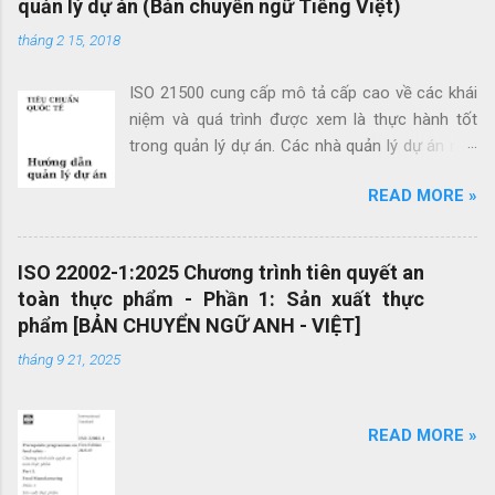
quản lý dự án (Bản chuyển ngữ Tiếng Việt)
é
t
tháng 2 15, 2018
ISO 21500 cung cấp mô tả cấp cao về các khái
niệm và quá trình được xem là thực hành tốt
trong quản lý dự án. Các nhà quản lý dự án mới
cũng như các nhà quản lý dự án giàu kinh
READ MORE »
nghiệm có thể sử dụng hướng dẫn quản lý dự
án theo tiêu chuẩn này để cải thiện thành công
của dự án và đạt được kết quả kinh doanh. Các
ISO 22002-1:2025 Chương trình tiên quyết an
lợi ích của ISO 21500 bao gồm: Khuyến khích
toàn thực phẩm - Phần 1: Sản xuất thực
chuyển giao kiến ​​thức giữa các dự án và giữa
phẩm [BẢN CHUYỂN NGỮ ANH - VIỆT]
các tổ chức nhằm nâng cao chất lượng dự án
Tạo thuận lợi cho quá trình đấu thầu hiệu quả
tháng 9 21, 2025
thông qua việc sử dụng thuật ngữ quản lý dự án
một cách nhất quán Cho phép sự linh hoạt của
READ MORE »
nhân viên quản lý dự án và khả năng làm việc
trong các dự án quốc tế Cung cấp các nguyên
tắc và quy trình quản lý dự án mang tính phổ