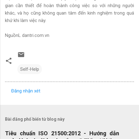
gian cần thiết để hoàn thành công việc so với những người
khác, và họ cũng không quan tâm đến kinh nghiệm trong quá
khứ khi làm việc này.
NguồnL dantri.com.vn
Self-Help
Đăng nhận xét
N
h
ậ
Bài đăng phổ biến từ blog này
n
x
Tiêu chuẩn ISO 21500:2012 - Hướng dẫn