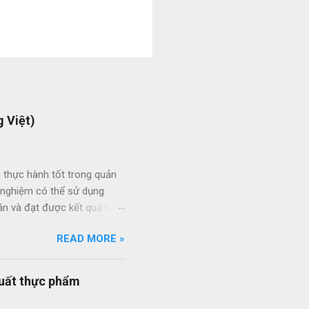
 Việt)
 thực hành tốt trong quản
h nghiệm có thể sử dụng
án và đạt được kết quả kinh
ức giữa các dự án và giữa
READ MORE »
 thầu hiệu quả thông qua
ạt của nhân viên quản lý dự
quy trình quản lý dự án
xuất thực phẩm
quy trình ISO của bạn đang
ổi số bộ quy trình của