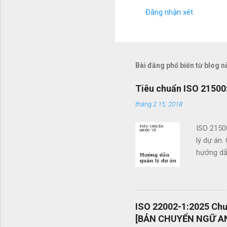
Đăng nhận xét
N
h
ậ
n
Bài đăng phổ biến từ blog n
x
Tiêu chuẩn ISO 21500:
é
tháng 2 15, 2018
t
ISO 2150
lý dự án.
hướng dẫn
doanh. Cá
các tổ c
việc sử d
án và khả
ISO 22002-1:2025 Chươ
mang tính
[BẢN CHUYỂN NGỮ AN
được vận