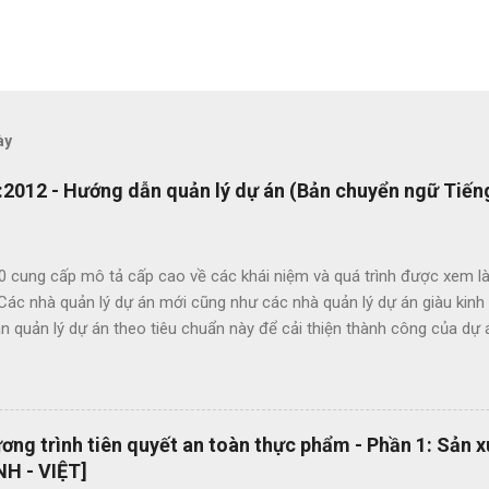
ày
2012 - Hướng dẫn quản lý dự án (Bản chuyển ngữ Tiếng
0 cung cấp mô tả cấp cao về các khái niệm và quá trình được xem là
 Các nhà quản lý dự án mới cũng như các nhà quản lý dự án giàu kin
 quản lý dự án theo tiêu chuẩn này để cải thiện thành công của dự 
c lợi ích của ISO 21500 bao gồm: Khuyến khích chuyển giao kiến ​​th
hức nhằm nâng cao chất lượng dự án Tạo thuận lợi cho quá trình đấu
ụng thuật ngữ quản lý dự án một cách nhất quán Cho phép sự linh ho
 năng làm việc trong các dự án quốc tế Cung cấp các nguyên tắc và 
ng trình tiên quyết an toàn thực phẩm - Phần 1: Sản 
 phổ quát OEMS Chuyển đổi số quy trình thật đơn giản. Hiện tại bộ 
H - VIỆT]
 hành dạng bản in? OEMS là một công cụ tuyệt vời giúp bạn chuyển đ