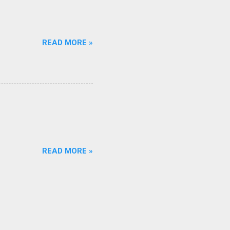
iên q...
READ MORE »
READ MORE »