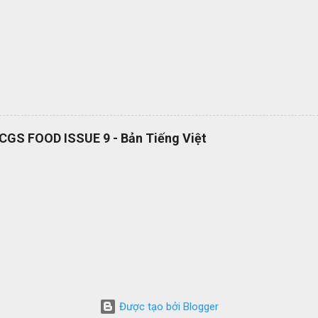
cách đơn giản và nhanh chóng, giúp bạn cắt giảm nhiều loại lãng phí l
RCGS FOOD ISSUE 9 - Bản Tiếng Việt
Được tạo bởi Blogger