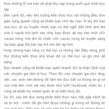
thức khổng lồ mà bạn sẽ phải thu nạp trong suốt quá trình học
tập.
Bên cạnh đó, việc liên tưởng kiến thức học với những điều đơn
giản xung quanh cũng sẽ khiến bạn nhớ lâu hơn. Ví dụ, khi bạn
vừa học về sự truyền nhiệt, bạn có thể nghĩ đến hình ảnh khi
vừa ở ngoài trời lạnh vào nhà, bạn được áp tay vào một cốc
cacao nóng. Hơi ấm từ chiếc cốc cacao nóng sẽ truyền sang
tay bạn, giúp đôi bàn tay trở nên ấm áp hơn.
Hoặc không bạn cũng có thể tạo ra những vần điệu riêng, phổ
thơ những kiến thức khô khan để có thể học và ghi nhớ dễ
dàng.
Đọc nhanh cũng sẽ khiến bạn quên nhanh. Đó là nhận định của
các chuyên gia tâm lý học. Theo đó, các chuyên gia cho rằng,
việc các sinh viên không để tâm khi đọc bất cứ thông tin gì (vì
còn mải làm một vài việc khác như lướt facebook, nhắn tin...)
cũng sẽ khiến họ nhanh quên đi số kiến thức đó.
Do đó, sau khi đọc xong phần kiến thức nào, hãy gập sách lại
và tự hỏi - mình đã ghi nhớ được những gì trong số thông tin
vừa mới đọc. Điều này sẽ giúp não bộ hệ thống lại những thông