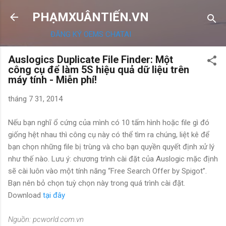
Chuyển đến nội dung chính
PHẠMXUÂNTIẾN.VN
ĐĂNG KÝ OEMS CHATAI
Auslogics Duplicate File Finder: Một
công cụ để làm 5S hiệu quả dữ liệu trên
máy tính - Miễn phí!
tháng 7 31, 2014
Nếu bạn nghĩ ổ cứng của mình có 10 tấm hình hoặc file gì đó
giống hệt nhau thì công cụ này có thể tìm ra chúng, liệt kê để
bạn chọn những file bị trùng và cho bạn quyền quyết định xử lý
như thế nào.
Lưu ý: chương trình cài đặt của Auslogic mặc định
sẽ cài luôn vào một tính năng “Free Search Offer by Spigot”.
Bạn nên bỏ chọn tuỳ chọn này trong quá trình cài đặt.
Download
tại đây
Nguồn: pcworld.com.vn