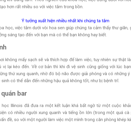
tạo hơn rất nhiều so với việc tắm trong bồn.
Ý tưởng xuất hiện nhiều nhất khi chúng ta tắm
oa học, việc tắm dưới vòi hoa sen giúp chúng ta cảm thấy thư giãn, 
ởng sáng tạo đến với bạn mà có thể bạn không hay biết.
inh
nơi không mấy sạch sẽ và thích hợp để làm việc, tuy nhiên sự thật l
 vị lại kéo đến. Về cơ bản thì khi đi vệ sinh cũng giống với lúc bạ
hững thứ xung quanh, nhờ đó bộ não được giải phóng và có những ý 
 sinh có thể dẫn đến những hậu quả không tốt, như bị bệnh trĩ.
 quán bar
i học Illinois đã đưa ra một kết luận khá bất ngờ từ một cuộc khả
kiện có nhiều người xung quanh và tiếng ồn lớn (trong một quá cà 
 vấn đề, so với một người làm việc một mình trong căn phòng khép kí