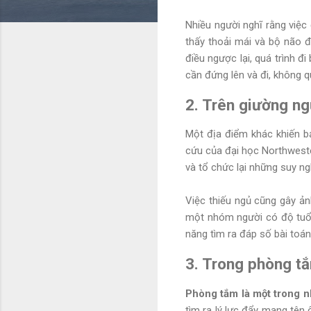
Nhiều người nghĩ rằng việc 
thấy thoải mái và bộ não 
điều ngược lại, quá trình đ
cần đứng lên và đi, không q
2. Trên giường n
Một địa điểm khác khiến bạ
cứu của đại học Northwest
và tổ chức lại những suy ng
Việc thiếu ngủ cũng gây ản
một nhóm người có độ tuổi
năng tìm ra đáp số bài toá
3. Trong phòng t
Phòng tắm là một trong n
tìm ra lý lực đẩy mang tên