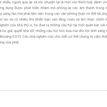
 nhiều người qua lại và nói chuyện lại là một nơi thích hợp dành 
ng dụng được phát triển nhằm mô phỏng lại các âm thanh trong 
ự sáng tạo mà phải làm việc trong các văn phòng (bạn có thể tải ứng
ồn ào và có nhiều thứ khiến bạn sao lãng, rượu và âm nhạc chính l
nghiên cứu khá thú vị, họ đưa ra những câu hỏi tại một quán bar với
là họ giải quyết khá tốt những câu hỏi hóc búa mà đòi hỏi tính sáng 
hoảng 0.075. Các nhà nghiên cứu cho biết cơ thể chúng ta cảm thấ
ợng vừa phải.