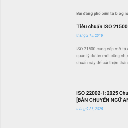
Bài đăng phổ biến từ blog n
Tiêu chuẩn ISO 21500:
tháng 2 15, 2018
ISO 21500 cung cấp mô tả c
quản lý dự án mới cũng như
chuẩn này để cải thiện thà
khích chuyển giao kiến ​​th
trình đấu thầu hiệu quả th
nhân viên quản lý dự án và 
mang tính phổ quát OEMS Ch
ISO 22002-1:2025 Chươ
dạng bản in? OEMS là một c
[BẢN CHUYỂN NGỮ AN
chóng, giúp bạn cắt giảm nhiề
tháng 9 21, 2025