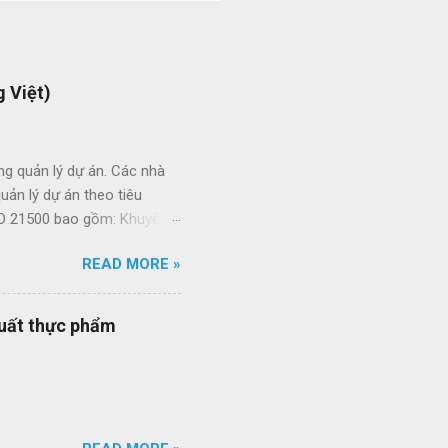
 Việt)
ng quản lý dự án. Các nhà
ản lý dự án theo tiêu
ISO 21500 bao gồm: Khuyến
án Tạo thuận lợi cho quá
READ MORE »
 phép sự linh hoạt của
à quy trình quản lý dự án
 bạn đang được vận hành
xuất thực phẩm
 cách đơn giản và nhanh