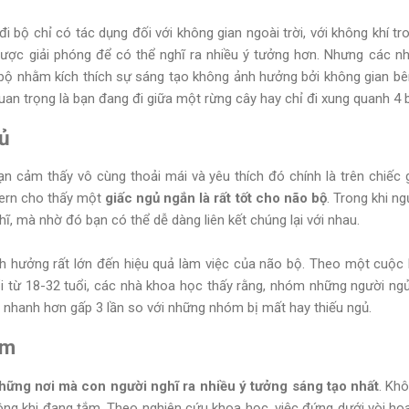
đi bộ chỉ có tác dụng đối với không gian ngoài trời, với không khí t
được giải phóng để có thể nghĩ ra nhiều ý tưởng hơn. Nhưng các 
i bộ nhằm kích thích sự sáng tạo không ảnh hưởng bởi không gian bê
uan trọng là bạn đang đi giữa một rừng cây hay chỉ đi xung quanh 4 
gủ
n cảm thấy vô cùng thoải mái và yêu thích đó chính là trên chiếc
ern cho thấy một
giấc ngủ ngắn là rất tốt cho não bộ
. Trong khi n
hĩ, mà nhờ đó bạn có thể dễ dàng liên kết chúng lại với nhau.
h hưởng rất lớn đến hiệu quả làm việc của não bộ. Theo một cuộc k
 từ 18-32 tuổi, các nhà khoa học thấy rằng, nhóm những người ngủ
n nhanh hơn gấp 3 lần so với những nhóm bị mất hay thiếu ngủ.
ắm
hững nơi mà con người nghĩ ra nhiều ý tưởng sáng tạo nhất
. Kh
 ông khi đang tắm. Theo nghiên cứu khoa học, việc đứng dưới vòi hoa