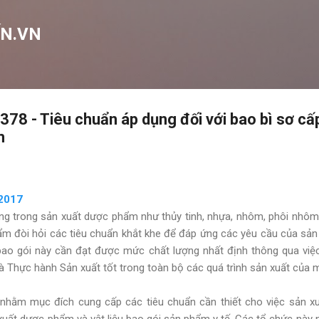
Chuyển đến nội dung chính
N.VN
378 - Tiêu chuẩn áp dụng đối với bao bì sơ cấ
m
2017
dùng trong sản xuất dược phẩm như thủy tinh, nhựa, nhôm, phôi nhôm,
ẩm đòi hỏi các tiêu chuẩn khắt khe để đáp ứng các yêu cầu của s
 bao gói này cần đạt được mức chất lượng nhất định thông qua việ
à Thực hành Sản xuất tốt trong toàn bộ các quá trình sản xuất của m
hằm mục đích cung cấp các tiêu chuẩn cần thiết cho việc sản xuất
uất dược phẩm và vật liệu bao gói sản phẩm y tế. Các tổ chức này 