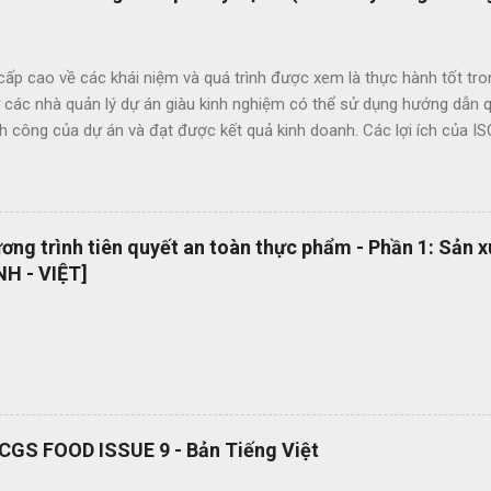
ấp cao về các khái niệm và quá trình được xem là thực hành tốt tro
 các nhà quản lý dự án giàu kinh nghiệm có thể sử dụng hướng dẫn qu
nh công của dự án và đạt được kết quả kinh doanh. Các lợi ích của 
ức giữa các dự án và giữa các tổ chức nhằm nâng cao chất lượng dự 
ông qua việc sử dụng thuật ngữ quản lý dự án một cách nhất quán Cho
khả năng làm việc trong các dự án quốc tế Cung cấp các nguyên tắc v
uyển đổi số quy trình thật đơn giản. Hiện tại bộ quy trình ISO của
ng trình tiên quyết an toàn thực phẩm - Phần 1: Sản 
ông cụ tuyệt vời giúp bạn chuyển đổi số bộ quy trình của mình một
H - VIỆT]
u loại lãng phí liên q...
RCGS FOOD ISSUE 9 - Bản Tiếng Việt