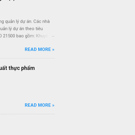
ng quản lý dự án. Các nhà
ản lý dự án theo tiêu
ISO 21500 bao gồm: Khuyến
án Tạo thuận lợi cho quá
READ MORE »
 phép sự linh hoạt của
à quy trình quản lý dự án
 bạn đang được vận hành
xuất thực phẩm
 cách đơn giản và nhanh
READ MORE »