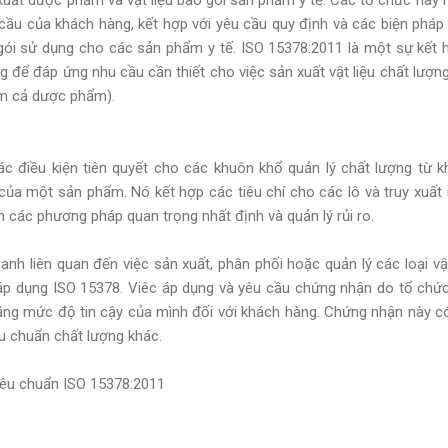
ầu của khách hàng, kết hợp với yêu cầu quy định và các biện pháp ch
 gói sử dụng cho các sản phẩm y tế. ISO 15378:2011 là một sự kết 
g để đáp ứng nhu cầu cần thiết cho việc sản xuất vật liệu chất lượn
m cả dược phẩm).
c điều kiện tiên quyết cho các khuôn khổ quản lý chất lượng từ kh
 của một sản phẩm. Nó kết hợp các tiêu chí cho các lô và truy xuấ
n các phương pháp quan trọng nhất định và quản lý rủi ro.
anh liên quan đến việc sản xuất, phân phối hoặc quản lý các loại v
áp dụng ISO 15378. Viêc áp dụng và yêu cầu chứng nhận do tổ chức 
tăng mức độ tin cậy của mình đối với khách hàng. Chứng nhận này có
êu chuẩn chất lượng khác.
iêu chuẩn ISO 15378:2011