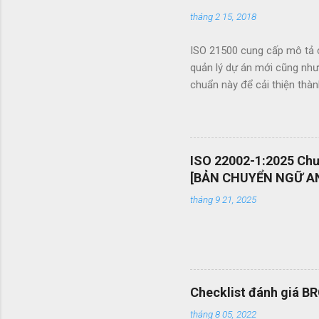
tháng 2 15, 2018
ISO 21500 cung cấp mô tả c
quản lý dự án mới cũng như
chuẩn này để cải thiện thà
khích chuyển giao kiến ​​th
trình đấu thầu hiệu quả th
nhân viên quản lý dự án và 
mang tính phổ quát OEMS Ch
ISO 22002-1:2025 Chươ
dạng bản in? OEMS là một c
[BẢN CHUYỂN NGỮ AN
chóng, giúp bạn cắt giảm nhiề
tháng 9 21, 2025
Checklist đánh giá B
tháng 8 05, 2022