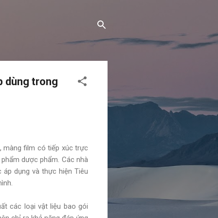
p dùng trong
 màng film có tiếp xúc trực
ản phẩm dược phẩm. Các nhà
c áp dụng và thực hiện Tiêu
ình.
 các loại vật liệu bao gói
nên chỉ ra khả năng đáp ứng